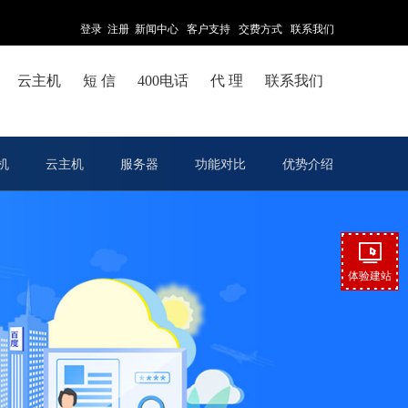
登录
注册
新闻中心
客户支持
交费方式
联系我们
云主机
短 信
400电话
代 理
联系我们
机
云主机
服务器
功能对比
优势介绍
体验建站