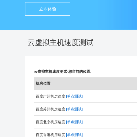
立即体验
云虚拟主机速度测试
云虚拟主机速度测试-您当前的位置:
机房位置
百度广州机房速度
[单点测试]
百度苏州机房速度
[单点测试]
百度北京机房速度
[单点测试]
百度香港机房速度
[单点测试]