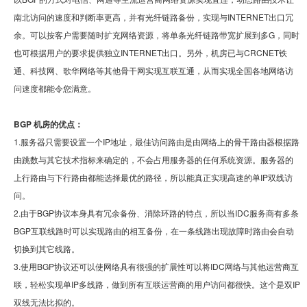
南北访问的速度和判断率更高，并有光纤链路备份，实现与INTERNET出口冗
余。可以按客户需要随时扩充网络资源，将单条光纤链路带宽扩展到多G，同时
也可根据用户的要求提供独立INTERNET出口。另外，机房已与CRCNET铁
通、科技网、歌华网络等其他骨干网实现互联互通，从而实现全国各地网络访
问速度都能令您满意。
BGP 机房的优点：
1.服务器只需要设置一个IP地址，最佳访问路由是由网络上的骨干路由器根据路
由跳数与其它技术指标来确定的，不会占用服务器的任何系统资源。服务器的
上行路由与下行路由都能选择最优的路径，所以能真正实现高速的单IP双线访
问。
2.由于BGP协议本身具有冗余备份、消除环路的特点，所以当IDC服务商有多条
BGP互联线路时可以实现路由的相互备份，在一条线路出现故障时路由会自动
切换到其它线路。
3.使用BGP协议还可以使网络具有很强的扩展性可以将IDC网络与其他运营商互
联，轻松实现单IP多线路，做到所有互联运营商的用户访问都很快。这个是双IP
双线无法比拟的。