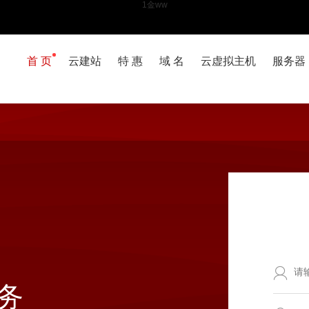
1金ww
首 页
云建站
特 惠
域 名
云虚拟主机
服务器
务